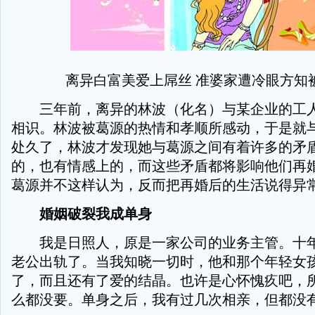
离异白富美爱上屌丝 准婆家遭冷眼方知
三年前，离异的林波（化名）与某企业的工人
相识。林波被葛源的热情和孝顺所感动，于是就
处久了，林波才发现她与葛源之间有着许多的矛
的，也有情感上的，而这些矛盾都将影响他们再
葛源并不这样认为，反而把再婚后的生活说得异
婚姻破裂我成单身
我是日照人，原是一家公司的业务主管。十年
老公出轨了。当我知晓一切时，他和那个年轻女
了，而且还有了爱的结晶。也许是心怀愧疚吧，
么都没要。单身之后，我有过几次相亲，但都没