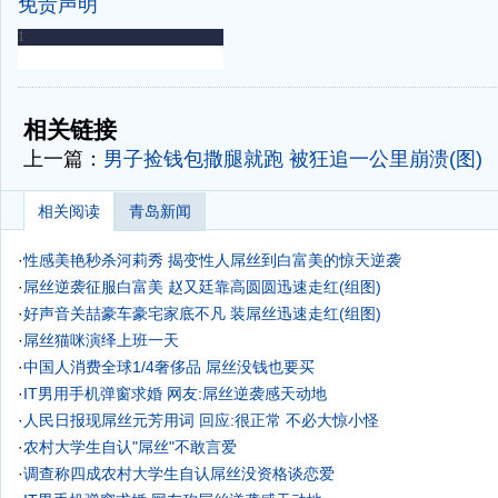
免责声明
-
-
相关链接
上一篇：
男子捡钱包撒腿就跑 被狂追一公里崩溃(图)
相关阅读
青岛新闻
·
性感美艳秒杀河莉秀 揭变性人屌丝到白富美的惊天逆袭
·
屌丝逆袭征服白富美 赵又廷靠高圆圆迅速走红(组图)
·
好声音关喆豪车豪宅家底不凡 装屌丝迅速走红(组图)
·
屌丝猫咪演绎上班一天
·
中国人消费全球1/4奢侈品 屌丝没钱也要买
·
IT男用手机弹窗求婚 网友:屌丝逆袭感天动地
·
人民日报现屌丝元芳用词 回应:很正常 不必大惊小怪
·
农村大学生自认"屌丝"不敢言爱
·
调查称四成农村大学生自认屌丝没资格谈恋爱