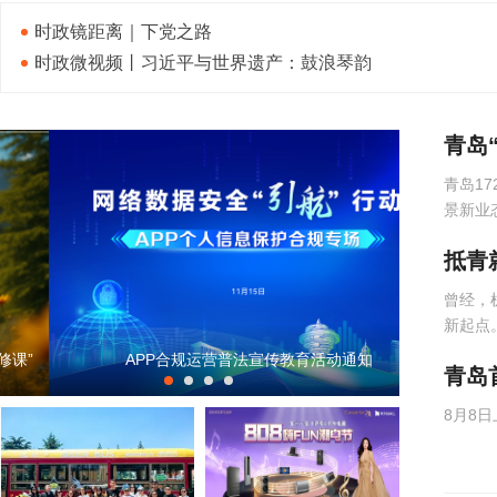
时政镜距离｜下党之路
时政微视频丨习近平与世界遗产：鼓浪琴韵
青岛
青岛1
景新业
抵青
曾经，
新起点
老挝文旅考察团首访青岛，精准深耕东南亚入境旅游市
打造韩国游
8月8
场迎突破