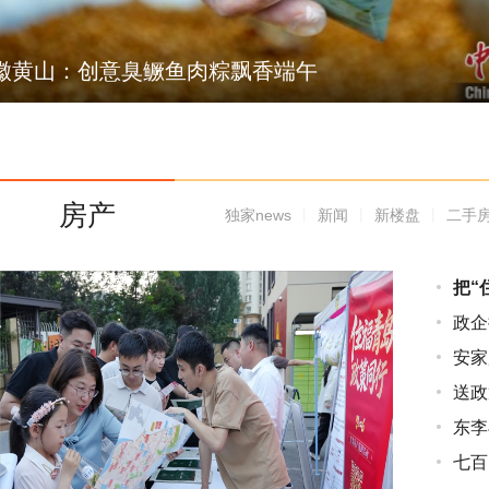
潘峰个人摄影图集
房产
独家news
丨
新闻
丨
新楼盘
丨
二手
把“
政企
安家
送政
东李
七百