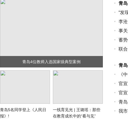
青岛
“发现
李沧
事关
蓄势
联合
青岛4位教师入选国家级典型案例
青岛
《中
官宣
官宣
青岛
青岛5名同学登上《人民日
一线育见光 | 王璐瑶：那些
我市
报》!
在教育成长中的“看与见”