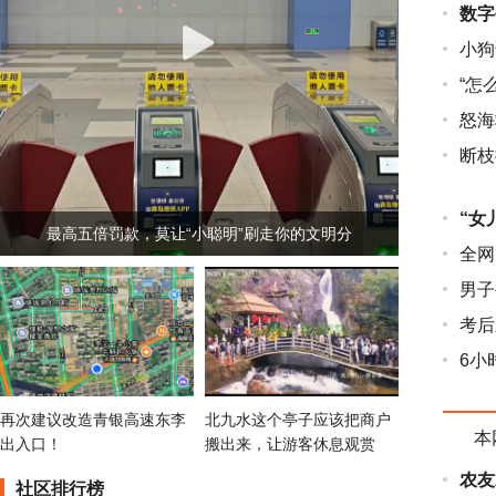
数字
小狗
“怎
怒海救
断枝
“女
最高五倍罚款，莫让“小聪明”刷走你的文明分
全网
男子
考后
6小时
再次建议改造青银高速东李
北九水这个亭子应该把商户
本
出入口！
搬出来，让游客休息观赏
农友
社区排行榜