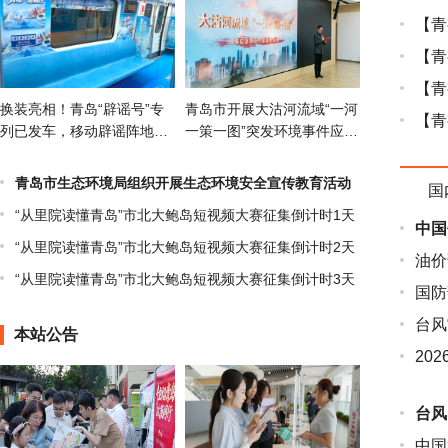
【青
【青
【青
换装亮相！青岛“辟谣号”专
青岛市开展大沽河流域“一河
【青
列已发车，移动辟谣阵地直
一策一图”突发环境事件应急
达指尖
演练
青岛市生态环境局组织开展生态环境安全宣传教育活动
国
“从里院读懂青岛”市北大鲍岛短视频大赛征集倒计时1天
中国
“从里院读懂青岛”市北大鲍岛短视频大赛征集倒计时2天
油价
“从里院读懂青岛”市北大鲍岛短视频大赛征集倒计时3天
国防
台风
本站公告
20
台风
中国