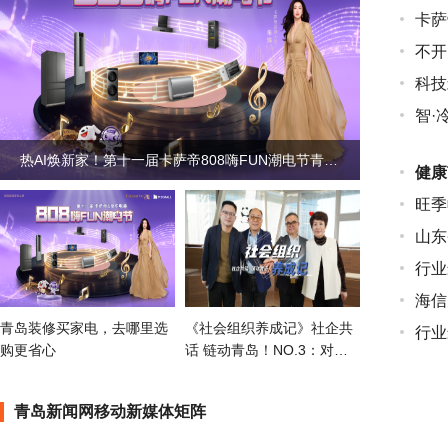
卡萨
不开
科技
智·冷
热AI焕新家！第十一届卡萨帝808嗨FUN潮电节青岛主会场重磅启幕
健康
旺季
山东
行业
海信
青岛装修买家电，去哪里选
《社会组织养成记》社企共
行业
购更省心
话 链动青岛！NO.3：对话
青岛市美容美发化妆品行业
协会
青岛新闻网移动新媒体矩阵