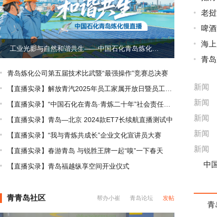
老挝
啤酒
海上
工业光影与自然和谐共生——中国石化青岛炼化慢直播
青岛
青岛炼化公司第五届技术比武暨“最强操作”竞赛总决赛
新闻
【直播实录】解放青汽2025年员工家属开放日暨员工音乐节
新闻
【直播实录】“中国石化在青岛·青炼二十年”社会责任报告发布会
新闻
【直播实录】青岛—北京 2024款ET7长续航直播测试中
新闻
【直播实录】“我与青炼共成长”企业文化宣讲员大赛
新闻
【直播实录】春游青岛 与锐胜王牌一起“嗅”一下春天
【直播实录】青岛福越纵享空间开业仪式
青青岛社区
帮办小崔
青岛论坛
发帖
青