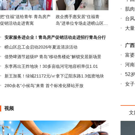
肌肉是
把“住福”送给青年 青岛房产
政企携手惠安居“住福青
台风
促销活动走进青寓
岛”进单位专场走进崂山区政
大量
务服务中心
安家服务进企业！青岛房产促销活动走进招行青岛分行
广西
崂山区总工会启动2026年夏送清凉活动
富婆
借势啤酒节超级IP 青岛“移动售楼处”解锁安居新场景
河南
东李再出王炸地块！30多亩临河宅地容积率仅1.01
52
新王加冕！绿城21172元/㎡拿下辽阳东路1.3低密地块
女子
280余名“小候鸟”来青 首个标准化驿站开放
视频
文