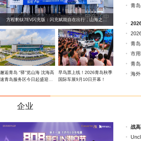
青岛
方程豹钛7EV闪充版：闪充赋能自在出行，山海之间共鉴未来生活新方式
20
20
青岛
市用
青岛
邂逅青岛 “驿”览山海 沈海高
早鸟票上线！2026青岛秋季
海外出
速青岛服务区今日起盛迎八
国际车展9月10日开幕！
方宾朋
企业
战高
Un