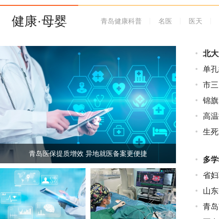
健康·母婴
青岛健康科普
丨
名医
丨
医天
丨
北大
单孔
市三
锦旗
高温
生死
青岛医保提质增效 异地就医备案更便捷
多学
省妇
山东
青岛