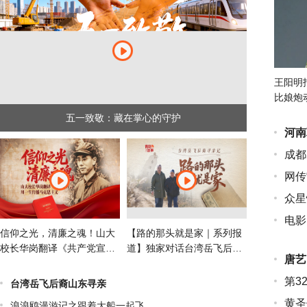
王阳明
比娘炮
五一致敬：藏在掌心的守护
河南
成都
网传
众星
电影
信仰之光，清廉之魂！山大
【路的那头就是家｜系列报
校长华岗翻译《共产党宣
道】独家对话台湾岳飞后裔
唐艺
言》用一生传播马克思主义
岳沛然
第3
台湾岳飞后裔山东寻亲
黄圣
浪浪鸥漫游记之跟着大船一起飞