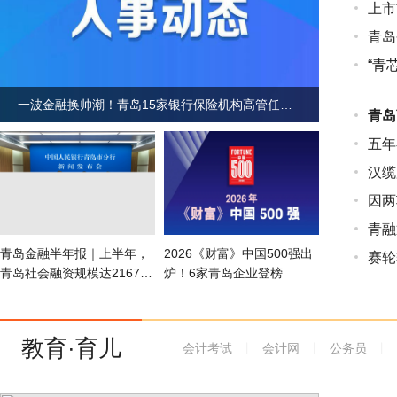
上市
青岛
“青
一波金融换帅潮！青岛15家银行保险机构高管任职资格获批
青岛
五年
汉缆
因两
青融
青岛金融半年报｜上半年，
2026《财富》中国500强出
赛轮
青岛社会融资规模达2167亿
炉！6家青岛企业登榜
元！
教育·育儿
会计考试
丨
会计网
丨
公务员
丨