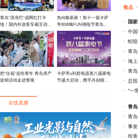
焦点
·
青岛“浪浪巴”成网红打卡
热AI焕新家！第十一届卡萨
国家
地！国内外游客车厢互动共
帝808嗨FUN潮电节青岛主
享滨海风情
会场重磅启幕
中国
蛇咬
青岛
海上
青岛
把“住福”送给青年 青岛房产
卡萨帝x利群电器第八届家电
促销活动走进青寓
节盛大启动，携手共创精智
总投
生活
“一
在线直播
青岛
青岛
事发
抵青