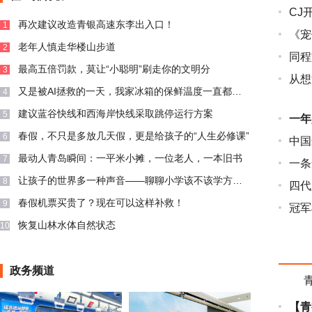
CJ
再次建议改造青银高速东李出入口！
1
《宠
老年人慎走华楼山步道
2
同程
最高五倍罚款，莫让“小聪明”刷走你的文明分
3
从想
又是被AI拯救的一天，我家冰箱的保鲜温度一直都是智能7度想调
4
建议蓝谷快线和西海岸快线采取跳停运行方案
5
一年
春假，不只是多放几天假，更是给孩子的“人生必修课”
6
中国
最动人青岛瞬间：一平米小摊，一位老人，一本旧书
7
一条鱼
让孩子的世界多一种声音——聊聊小学该不该学方言？
8
四代
春假机票买贵了？现在可以这样补救！
9
冠军
恢复山林水体自然状态
10
政务频道
【青