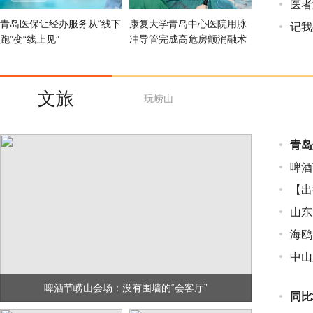
医者
青岛医保让经办服务从“线下
康复大学青岛中心医院用脉
记我
跑”变“线上见”
冲导管完成高危房颤消融术
文旅
玩崂山
青岛
​啤
【出
山东
海鸥
中山
啤酒节崂山会场：没有围墙的“会客厅”
同比